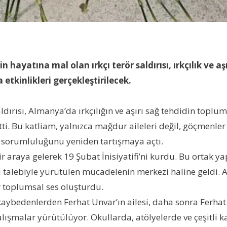
hayatına mal olan ırkçı terör saldırısı, ırkçılık ve a
etkinlikleri gerçekleştirilecek.
ldırısı, Almanya’da ırkçılığın ve aşırı sağ tehdidin topl
ti. Bu katliam, yalnızca mağdur aileleri değil, göçmenle
ki sorumluluğunu yeniden tartışmaya açtı.
r araya gelerek 19 Şubat İnisiyatifi’ni kurdu. Bu ortak ya
 talebiyle yürütülen mücadelenin merkezi haline geldi. Ail
 toplumsal ses oluşturdu.
bedenlerden Ferhat Unvar’ın ailesi, daha sonra Ferhat Un
ı çalışmalar yürütülüyor. Okullarda, atölyelerde ve çeşitli