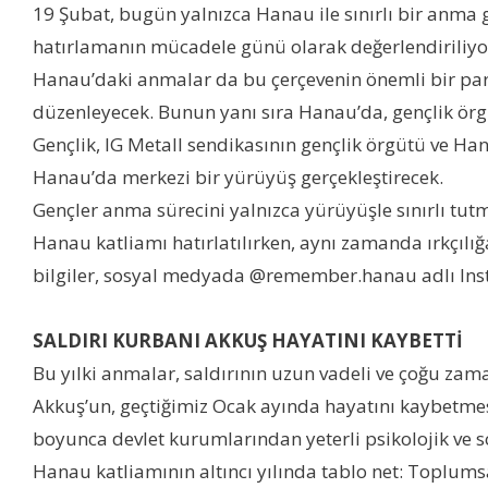
19 Şubat, bugün yalnızca Hanau ile sınırlı bir anma 
hatırlamanın mücadele günü olarak değerlendiriliyor.
Hanau’daki anmalar da bu çerçevenin önemli bir parças
düzenleyecek. Bunun yanı sıra Hanau’da, gençlik örgüt
Gençlik, IG Metall sendikasının gençlik örgütü ve Han
Hanau’da merkezi bir yürüyüş gerçekleştirecek.
Gençler anma sürecini yalnızca yürüyüşle sınırlı tutmu
Hanau katliamı hatırlatılırken, aynı zamanda ırkçılı
bilgiler, sosyal medyada @remember.hanau adlı Inst
SALDIRI KURBANI AKKUŞ HAYATINI KAYBETTİ
Bu yılki anmalar, saldırının uzun vadeli ve çoğu za
Akkuş’un, geçtiğimiz Ocak ayında hayatını kaybetmesi
boyunca devlet kurumlarından yeterli psikolojik ve so
Hanau katliamının altıncı yılında tablo net: Toplumsa