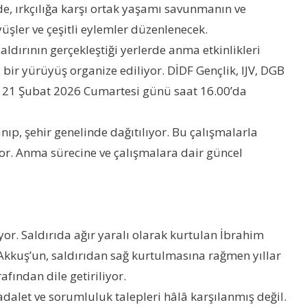
de, ırkçılığa karşı ortak yaşamı savunmanın ve
üşler ve çeşitli eylemler düzenlenecek.
ldırının gerçekleştiği yerlerde anma etkinlikleri
bir yürüyüş organize ediliyor. DİDF Gençlik, IJV, DGB
ik, 21 Şubat 2026 Cumartesi günü saat 16.00’da
anıp, şehir genelinde dağıtılıyor. Bu çalışmalarla
yor. Anma sürecine ve çalışmalara dair güncel
r. Saldırıda ağır yaralı olarak kurtulan İbrahim
 Akkuş’un, saldırıdan sağ kurtulmasına rağmen yıllar
fından dile getiriliyor.
adalet ve sorumluluk talepleri hâlâ karşılanmış değil.