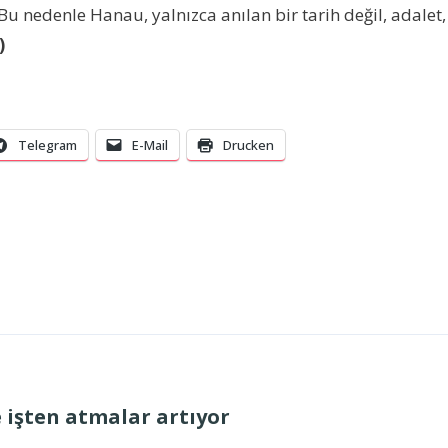
 Bu nedenle Hanau, yalnızca anılan bir tarih değil, adale
)
Telegram
E-Mail
Drucken
e işten atmalar artıyor