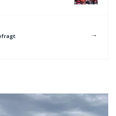
→
efragt