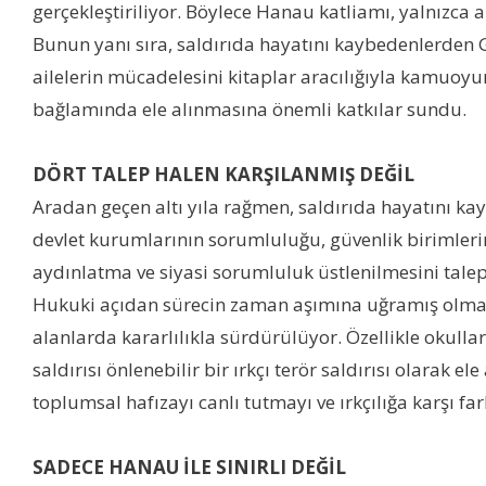
gerçekleştiriliyor. Böylece Hanau katliamı, yalnızca 
Bunun yanı sıra, saldırıda hayatını kaybedenlerden 
ailelerin mücadelesini kitaplar aracılığıyla kamuoyun
bağlamında ele alınmasına önemli katkılar sundu.
DÖRT TALEP HALEN KARŞILANMIŞ DEĞİL
Aradan geçen altı yıla rağmen, saldırıda hayatını ka
devlet kurumlarının sorumluluğu, güvenlik birimlerini
aydınlatma ve siyasi sorumluluk üstlenilmesini talep
Hukuki açıdan sürecin zaman aşımına uğramış olması, 
alanlarda kararlılıkla sürdürülüyor. Özellikle okullard
saldırısı önlenebilir bir ırkçı terör saldırısı olarak
toplumsal hafızayı canlı tutmayı ve ırkçılığa karşı f
SADECE HANAU İLE SINIRLI DEĞİL