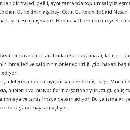
anılan bir trajedi değil, aynı zamanda toplumsal yüzleşm
Gökhan Gültekin’in ağabeyi Çetin Gültekin ile Said Nesar
a taşıdı. Bu çalışmalar, Hanau katliamının bireysel acıla
ybedenlerin aileleri tarafından kamuoyuna açıklanan dört 
n ihmalleri ve saldırının önlenebilirliği gibi hayati başl
 ediyor.
ailelerin adalet arayışını sona erdirmiş değil. Mücadel
a, ailelerin ve inisiyatiflerin dışarıdan yürüttüğü çalışma
 ele alınmaya ve tartışılmaya devam ediyor. Bu çalışmalar,
arkındalık yaratmayı amaçlıyor.