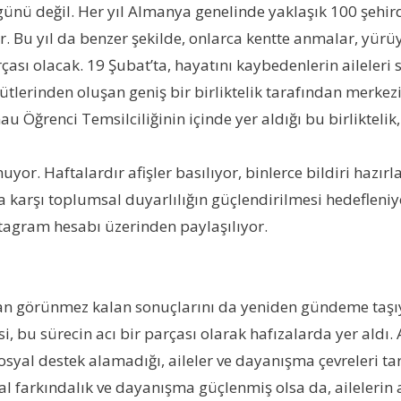
günü değil. Her yıl Almanya genelinde yaklaşık 100 şehir
 Bu yıl da benzer şekilde, onlarca kentte anmalar, yürüy
ı olacak. 19 Şubat’ta, hayatını kaybedenlerin aileleri sa
lerinden oluşan geniş bir birliktelik tarafından merkezi 
au Öğrenci Temsilciliğinin içinde yer aldığı bu birliktel
yor. Haftalardır afişler basılıyor, binlerce bildiri hazırl
ğa karşı toplumsal duyarlılığın güçlendirilmesi hedefleni
agram hesabı üzerinden paylaşılıyor.
man görünmez kalan sonuçlarını da yeniden gündeme taşıyo
, bu sürecin acı bir parçası olarak hafızalarda yer aldı.
syal destek alamadığı, aileler ve dayanışma çevreleri tara
l farkındalık ve dayanışma güçlenmiş olsa da, ailelerin 