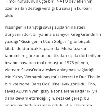
Timor nüfusunun üçte biri, NATO devletlerinin
özenle silah desteği verdiği bu savaşın kurbanı
oldu.
Kissinger’ın karıştığı savaş suçlarının listesi
dünyanın dört bir yanına uzanıyor. Greg Grandin’in
yazdığı “Kissinger’ın Uzun Gölgesi” gibi birçok
kitabı dolduracak kapsamda. Muhafazakar
tahminlere göre onun politikaları üç ila dört milyon
insanın hayatına mal olmuştur. 1973 yılında,
Vietnam Savaşı’nda ateşkes anlaşması sağladığı
için Kuzey Vietnamlı baş müzakereci Le Duc Tho ile
birlikte Nobel Barış Ödülü’ne layık görüldü. Tho,
savaş ABD’nin yenilgisiyle sona erene kadar iki yıl
daha devam ettirildiği için, nezaket gereği bu
onuru reddetti. Kissinger ödülü 50 yıl boyunca