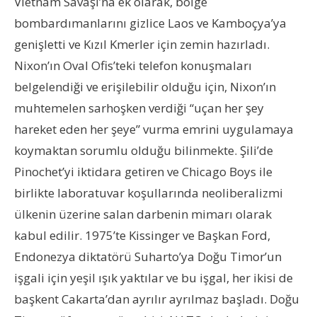
Vietnam Savaşı’na ek olarak, bölge
bombardımanlarını gizlice Laos ve Kamboçya’ya
genişletti ve Kızıl Kmerler için zemin hazırladı.
Nixon’ın Oval Ofis’teki telefon konuşmaları
belgelendiği ve erişilebilir olduğu için, Nixon’ın
muhtemelen sarhoşken verdiği “uçan her şey
hareket eden her şeye” vurma emrini uygulamaya
koymaktan sorumlu olduğu bilinmekte. Şili’de
Pinochet’yi iktidara getiren ve Chicago Boys ile
birlikte laboratuvar koşullarında neoliberalizmi
ülkenin üzerine salan darbenin mimarı olarak
kabul edilir. 1975’te Kissinger ve Başkan Ford,
Endonezya diktatörü Suharto’ya Doğu Timor’un
işgali için yeşil ışık yaktılar ve bu işgal, her ikisi de
başkent Cakarta’dan ayrılır ayrılmaz başladı. Doğu