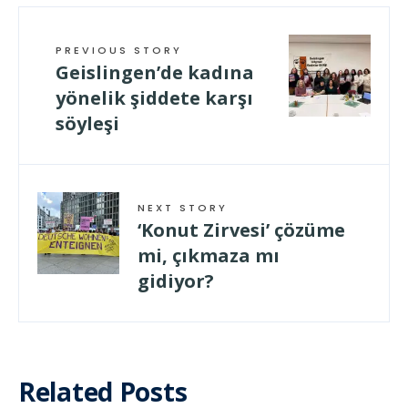
PREVIOUS STORY
Geislingen’de kadına
yönelik şiddete karşı
söyleşi
NEXT STORY
‘Konut Zirvesi’ çözüme
mi, çıkmaza mı
gidiyor?
Related Posts