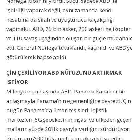
Noriega itibarını yitirdi. Suçu, sadece ABD ile
işbirliği yaparak değil, aynı zamanda kendi
hesabına da silah ve uyuşturucu kaçakçılığı
yapmaktı. ABD, 25 bin asker, 200 askeri helikopter
ve 110 savaş uçağından oluşan bir güçle müdahale
etti. General Noriega tutuklandı, kaçırıldı ve ABD’ye
götürülerek hapse atıldı.
ÇİN ÇEKİLİYOR ABD NÜFUZUNU ARTIRMAK
İSTİYOR
Milenyumun başında ABD, Panama Kanalı’nı bir
anlaşmayla Panama’nın egemenliğine devretti. Çin
bugün Panama’da liman tesisleri, lojistik
merkezleri, 5G şebekesinin inşası ve ülkeden geçen
malların yüzde 20’lik payıyla varlığını sürdürüyor.
Bu durum ABD hükümeti için çok rahatsız edici.