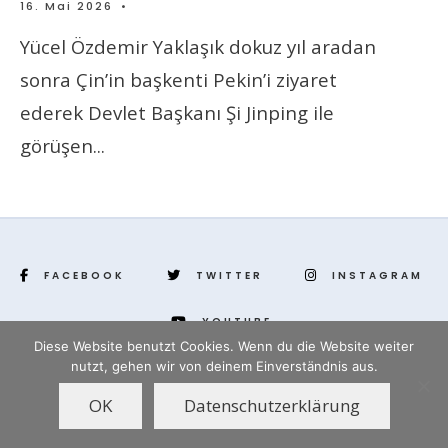
16. Mai 2026
•
Yücel Özdemir Yaklaşık dokuz yıl aradan
sonra Çin’in başkenti Pekin’i ziyaret
ederek Devlet Başkanı Şi Jinping ile
görüşen
...
FACEBOOK
TWITTER
INSTAGRAM
YOUTUBE
Diese Website benutzt Cookies. Wenn du die Website weiter
nutzt, gehen wir von deinem Einverständnis aus.
www.yenihayat.de
OK
Datenschutzerklärung