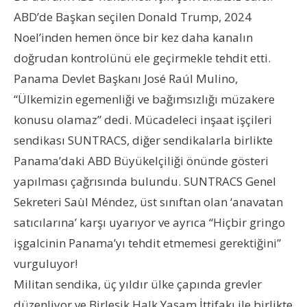
ABD’de Başkan seçilen Donald Trump, 2024
Noel’inden hemen önce bir kez daha kanalın
doğrudan kontrolünü ele geçirmekle tehdit etti.
Panama Devlet Başkanı José Raúl Mulino,
“Ülkemizin egemenliği ve bağımsızlığı müzakere
konusu olamaz” dedi. Mücadeleci inşaat işçileri
sendikası SUNTRACS, diğer sendikalarla birlikte
Panama’daki ABD Büyükelçiliği önünde gösteri
yapılması çağrısında bulundu. SUNTRACS Genel
Sekreteri Saùl Méndez, üst sınıftan olan ‘anavatan
satıcılarına’ karşı uyarıyor ve ayrıca “Hiçbir gringo
işgalcinin Panama’yı tehdit etmemesi gerektiğini”
vurguluyor!
Militan sendika, üç yıldır ülke çapında grevler
düzenliyor ve Birleşik Halk Yaşam İttifakı ile birlikte