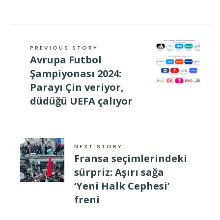
PREVIOUS STORY
Avrupa Futbol
Şampiyonası 2024:
Parayı Çin veriyor,
düdüğü UEFA çalıyor
NEXT STORY
Fransa seçimlerindeki
sürpriz: Aşırı sağa
‘Yeni Halk Cephesi’
freni