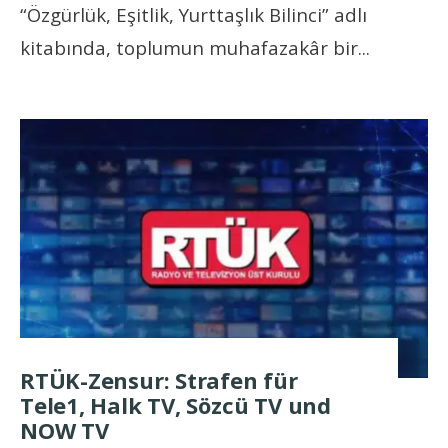
“Özgürlük, Eşitlik, Yurttaşlık Bilinci” adlı
kitabında, toplumun muhafazakâr bir
...
RTÜK-Zensur: Strafen für
Tele1, Halk TV, Sözcü TV und
NOW TV