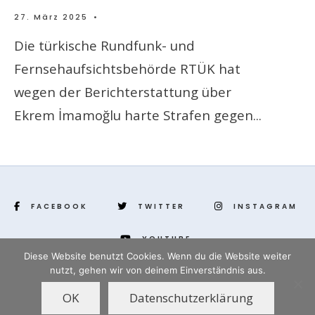
27. März 2025
•
Die türkische Rundfunk- und
Fernsehaufsichtsbehörde RTÜK hat
wegen der Berichterstattung über
Ekrem İmamoğlu harte Strafen gegen
...
FACEBOOK
TWITTER
INSTAGRAM
YOUTUBE
Diese Website benutzt Cookies. Wenn du die Website weiter
nutzt, gehen wir von deinem Einverständnis aus.
www.yenihayat.de
OK
Datenschutzerklärung