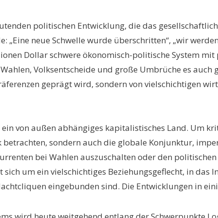
utenden politischen Entwicklung, die das gesellschaftli
„Eine neue Schwelle wurde überschritten“, „wir werden i
llionen Dollar schwere ökonomisch-politische System mit p
le Wahlen, Volksentscheide und große Umbrüche es auch g
n Präferenzen geprägt wird, sondern von vielschichtigen w
sch ein von außen abhängiges kapitalistisches Land. Um 
k betrachten, sondern auch die globale Konjunktur, imper
renten bei Wahlen auszuschalten oder den politischen R
 sich um ein vielschichtiges Beziehungsgeflecht, in das I
Machtcliquen eingebunden sind. Die Entwicklungen in ein
tems wird heute weitgehend entlang der Schwerpunkte Log