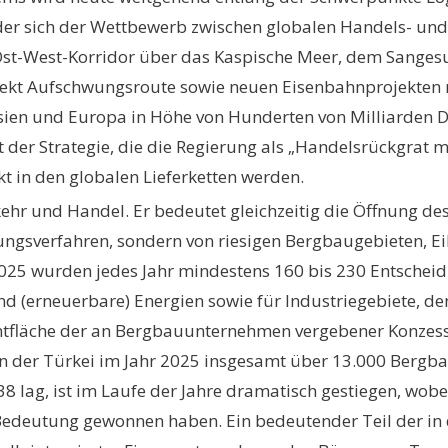
in der sich der Wettbewerb zwischen globalen Handels- und
Ost-West-Korridor über das Kaspische Meer, dem Sangesu
ekt Aufschwungsroute sowie neuen Eisenbahnprojekten m
en und Europa in Höhe von Hunderten von Milliarden Dol
it der Strategie, die die Regierung als „Handelsrückgrat 
t in den globalen Lieferketten werden.
kehr und Handel. Er bedeutet gleichzeitig die Öffnung de
ngsverfahren, sondern von riesigen Bergbaugebieten, E
25 wurden jedes Jahr mindestens 160 bis 230 Entscheidu
d (erneuerbare) Energien sowie für Industriegebiete, d
amtfläche der an Bergbauunternehmen vergebener Konzes
 in der Türkei im Jahr 2025 insgesamt über 13.000 Ber
38 lag, ist im Laufe der Jahre dramatisch gestiegen, wob
edeutung gewonnen haben. Ein bedeutender Teil der in de