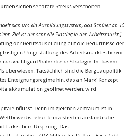
rden sieben separate Streiks verschoben.
andelt sich um ein Ausbildungssystem, das Schüler ab 15
ht. Ziel ist der schnelle Einstieg in den Arbeitsmarkt.]
ichtung der Berufsausbildung auf die Bedürfnisse der
angfristigen Umgestaltung des Arbeitsmarktes hervor.
en wichtigen Pfeiler dieser Strategie. In diesem
Ms überwiesen. Tatsächlich sind die Bergbaupolitik
ztes Enteignungsregime hin, das an Marx’ Konzept
pitalakkumulation geöffnet werden, wird
taleinfluss“. Denn im gleichen Zeitraum ist in
 Wettbewerbsbehörde investierten ausländische
it türkischem Ursprung. Das
 TL, also etwa 7,03 Milliarden Dollar. Diese Zahl