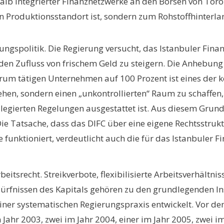
lb integrierter Finanznetzwerke an den Börsen von Tor
 ein Produktionsstandort ist, sondern zum Rohstoffhinter
ierungspolitik. Die Regierung versucht, das Istanbuler Fin
den Zufluss von frischem Geld zu steigern. Die Anhebun
um tätigen Unternehmen auf 100 Prozent ist eines der kon
ziehen, sondern einen „unkontrollierten“ Raum zu schaffe
legierten Regelungen ausgestattet ist. Aus diesem Grun
. Die Tatsache, dass das DIFC über eine eigene Rechtsstr
 funktioniert, verdeutlicht auch die für das Istanbuler 
eitsrecht. Streikverbote, flexibilisierte Arbeitsverhältniss
ürfnissen des Kapitals gehören zu den grundlegenden I
 einer systematischen Regierungspraxis entwickelt. Vo
m Jahr 2003, zwei im Jahr 2004, einer im Jahr 2005, zwei 