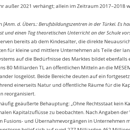
r außer 2021 verhängt; allein im Zeitraum 2017–2018 wu
n
[Anm. d. Übers.:
Berufsbildungszentren
in der Türkei. Es h
t und einen Tag theoretischen Unterricht an der Schule vorsie
eserven bereits ab dem Kindesalter, die direkte Neuausr
ten für kleine und mittlere Unternehmen als Teile der l
ms auf die Bedürfnisse des Marktes bildet ebenfalls ein
ens 80 Milliarden TL an öffentlichen Mitteln an die MESE
nder losgelöst. Beide Bereiche deuten auf ein fortgeset
hrend einerseits Natur und öffentliche Räume für die Ka
n reorganisiert.
äufig geäußerte Behauptung: „Ohne Rechtsstaat kein Kapi
onalen Kapitalzuflüsse zu beobachten. Nach Angaben der
denen Fusions- und Übernahmevorgängen in Unternehmen m
storen belief sich auf rund 277 Milliarden 462 Millionen