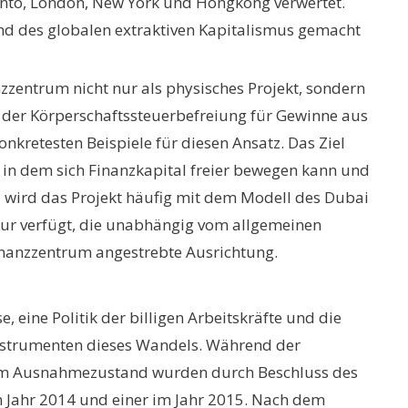
onto, London, New York und Hongkong verwertet.
land des globalen extraktiven Kapitalismus gemacht
anzzentrum nicht nur als physisches Projekt, sondern
g der Körperschaftssteuerbefreiung für Gewinne aus
kretesten Beispiele für diesen Ansatz. Das Ziel
n, in dem sich Finanzkapital freier bewegen kann und
d wird das Projekt häufig mit dem Modell des Dubai
uktur verfügt, die unabhängig vom allgemeinen
Finanzzentrum angestrebte Ausrichtung.
e, eine Politik der billigen Arbeitskräfte und die
nstrumenten dieses Wandels. Während der
r dem Ausnahmezustand wurden durch Beschluss des
im Jahr 2014 und einer im Jahr 2015. Nach dem