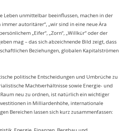
che Leben unmittelbar beeinflussen, machen in der
mmer autoritärer“, „wir sind in eine neue Ära
ersönlichem „Eifer“, „Zorn“, „Willkür“ oder der
eben mag – das sich abzeichnende Bild zeigt, dass
irtschaftlichen Beziehungen, globalen Kapitalströmen
kritische politische Entscheidungen und Umbrüche zu
ialistische Machtverhältnisse sowie Energie- und
aum neu zu ordnen, ist natürlich ein wichtiger
nvestitionen in Milliardenhöhe, internationale
igen Bereichen lassen sich kurz zusammenfassen:
istik, Energie, Finanzen, Bergbau und