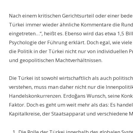
Nach einem kritischen Gerichtsurteil oder einer bede
Türkei immer wieder ähnliche Kommentare die Runde: 
eingetreten…“, heißt es. Ebenso wird das etwa 1,5 Bi
Psychologie der Führung erklärt. Doch egal, wie vie
die Politik in der Türkei nicht nur von individuelle
und geopolitischen Machtverhältnissen.
Die Türkei ist sowohl wirtschaftlich als auch politi
verstehen, muss man daher nicht nur die Innenpoliti
Handelskonkurrenzen. Erdoğans Wunsch, seine Konkur
Faktor. Doch es geht um weit mehr als das: Es handelt
Kapitalkreise, der Staatsapparat und verschiedene 
Die Rolle der Türkei innerhalb des globalen Sys