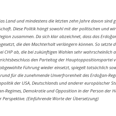
 das Land und mindestens die letzten zehn Jahre davon sind 
aft. Diese Politik hängt sowohl mit der politischen und wir
Region zusammen. Da sich klar abzeichnet, dass das Erdoğan-
gesetzt, die den Machterhalt verlängern können. So setzte d
i CHP ab, die bei zukünftigen Wahlen sehr wahrscheinlich a
richtsbeschluss den Parteitag der Hauptoppositionspartei vo
ewählte Führung wieder einsetzt, spiegelt tatsächlich sowohl
Grund für die zunehmende Unverfrorenheit des Erdoğan-Regime
enpolitik der USA, Deutschlands und anderer europäischer Sta
doğan-Regimes, Demokratie und Opposition in der Person der 
er Perspektive. (Einführende Worte der Übersetzung)