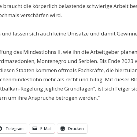
 braucht die körperlich belastende schwierige Arbeit be
ochmals verschärfen wird.
 und lassen sich auch keine Umsätze und damit Gewinne e
ffung des Mindestlohns II, wie ihn die Arbeitgeber planen
rdmazedonien, Montenegro und Serbien. Bis Ende 2023 
diesen Staaten kommen oftmals Fachkräfte, die hierzula
henmindestlohn mehr als recht und billig. Mit dieser Bl
balkan-Regelung jegliche Grundlagen“, ist sich Feiger si
ern um ihre Ansprüche betrogen werden.”
Telegram
E-Mail
Drucken