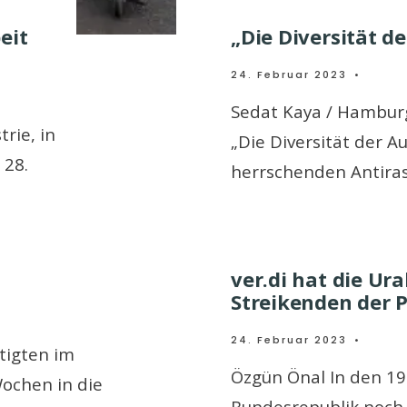
eit
„Die Diversität d
24. Februar 2023
•
Sedat Kaya / Hambur
rie, in
„Die Diversität der A
 28.
herrschenden Antira
ver.di hat die Ur
Streikenden der P
24. Februar 2023
•
ftigten im
Özgün Önal In den 19
Wochen in die
Bundesrepublik noch 