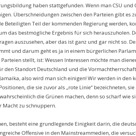
erungsbildung haben stattgefunden. Wenn man CSU und C
inigen. Überschneidungen zwischen den Parteien gibt es z
lle Beteiligten Teil der kommenden Regierung werden, ko
 um das bestmögliche Ergebnis für sich herauszuholen. 
gen auszusehen, aber das ist ganz und gar nicht so. Denn
kommt und darum geht es ja in einem bürgerlichen Parlam
ten Parteien stellt, ist: Wessen Interessen möchte man die
für den Standort Deutschland und die Vormachtherrschaft
 Jamaika, also wird man sich einigen! Wir werden in d
Positionen, die sie zuvor als „rote Linie“ bezeichneten, s
 wahrscheinlich die Grünen machen, denn so scharf wie sie
der Macht zu schnuppern.
n, besteht eine grundlegende Einigkeit darin, die deuts
ngreiche Offensive in den Mainstreammedien, die versuc