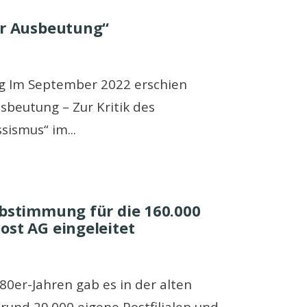
er Ausbeutung“
g Im September 2022 erschien
usbeutung – Zur Kritik des
ssismus“ im
...
abstimmung für die 160.000
ost AG eingeleitet
80er-Jahren gab es in der alten
rund 29.000 eigene Postfilialen und