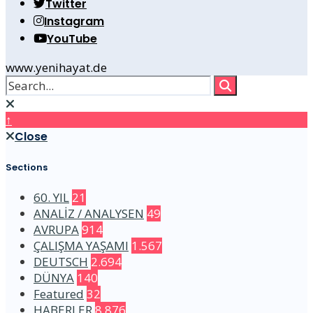
Twitter
Instagram
YouTube
www.yenihayat.de
↑
Close
Sections
60. YIL
21
ANALİZ / ANALYSEN
49
AVRUPA
914
ÇALIŞMA YAŞAMI
1.567
DEUTSCH
2.694
DÜNYA
140
Featured
32
HABERLER
8.876