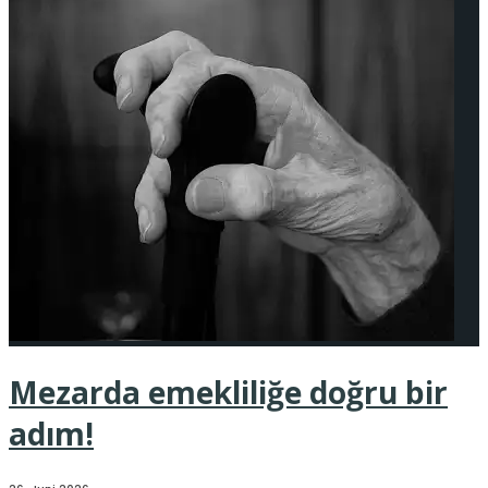
Mezarda emekliliğe doğru bir
adım!