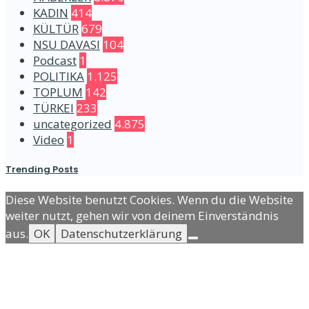
KADIN
414
KÜLTÜR
679
NSU DAVASI
104
Podcast
1
POLITIKA
1.125
TOPLUM
142
TÜRKEI
233
uncategorized
4.875
Video
1
Trending Posts
Diese Website benutzt Cookies. Wenn du die Website
weiter nutzt, gehen wir von deinem Einverständnis
aus.
OK
Datenschutzerklärung