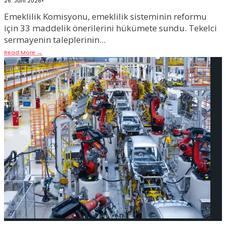
26. Juni 2026
•
Emeklilik Komisyonu, emeklilik sisteminin reformu
için 33 maddelik önerilerini hükümete sundu. Tekelci
sermayenin taleplerinin
...
Read More
→