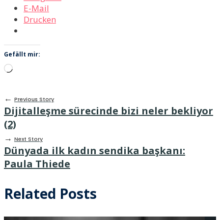
E-Mail
Drucken
Gefällt mir:
Wird
geladen …
←
Previous Story
Dijitalleşme sürecinde bizi neler bekliyor
(2)
→
Next Story
Dünyada ilk kadın sendika başkanı:
Paula Thiede
Related Posts