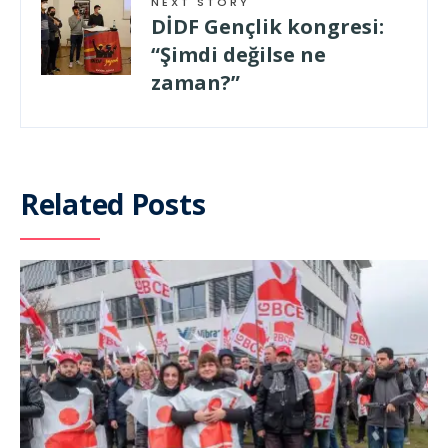
NEXT STORY
DİDF Gençlik kongresi:
“Şimdi değilse ne
zaman?”
Related Posts